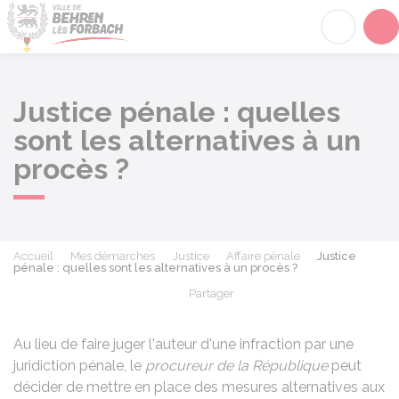
Behren-lès-Forbach
Acc
Justice pénale : quelles
sont les alternatives à un
procès ?
Accueil
Mes démarches
Justice
Affaire pénale
Justice
pénale : quelles sont les alternatives à un procès ?
Partager
Partager sur Facebook
Partager sur X - Twit
Partager sur
Par
Au lieu de faire juger l'auteur d'une infraction par une
juridiction pénale, le
procureur de la République
peut
décider de mettre en place des mesures alternatives aux