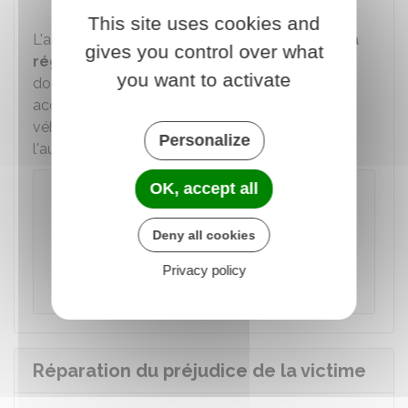
This site uses cookies and
L'auteur des faits doit apporter la
preuve qu'il a
gives you control over what
régularisé
sa situation en présentant le
you want to activate
document nécessaire (permis de construire
accepté, facture de mise en conformité du
véhicule...). La réussite de la mesure permet à
Personalize
l'auteur des faits d'échapper aux poursuites.
OK, accept all
À noter
Si l'auteur des faits est mineur, ses
Deny all cookies
représentants légaux
sont convoqués avant
la mise en place de la mesure. Ils doivent
Privacy policy
également donner leur accord.
Réparation du préjudice de la victime