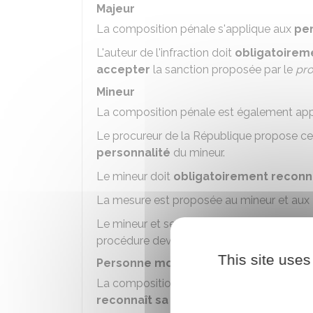
Majeur
La composition pénale s'applique aux
pe
L'auteur de l'infraction doit
obligatoireme
accepter
la sanction proposée par le
pro
Mineur
La composition pénale est également app
Le procureur de la République propose ce
personnalité
du mineur.
Le mineur doit
obligatoirement reconnaî
La mesure est proposée au mineur et aux
Le mineur et ses représentants légaux do
procédure devant
le tribunal pour enfants
This site uses
Personne morale
La composition pénale est applicable au
reconnaît sa responsabilité pénale
pou