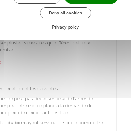
Deny all cookies
cables dans le cadre d'une composition
Privacy policy
er plusieurs mesures qui diffèrent selon
la
mise.
e
n pénale sont les suivantes :
m ne peut pas dépasser celui de l'amende
cier peut être mis en place à la demande du
 une période n'excédant pas 1 an.
État
du bien
ayant servi ou destiné à commettre