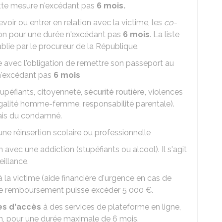
ette mesure n'excédant pas
6 mois.
cevoir ou entrer en relation avec la victime, les
co-
tion pour une durée n'excédant pas
6 mois
. La liste
lie par le procureur de la République.
e avec l'obligation de remettre son passeport au
 n'excédant pas
6 mois
upéfiants, citoyenneté,
sécurité routière
, violences
égalité homme-femme, responsabilité parentale).
rais du condamné.
ne réinsertion scolaire ou professionnelle
n avec une addiction (stupéfiants ou alcool). Il s'agit
eillance.
 la victime (aide financière d'urgence en cas de
 ce remboursement puisse excéder
5 000 €
.
s d'accès
à des services de plateforme en ligne,
ion, pour une durée maximale de 6 mois.