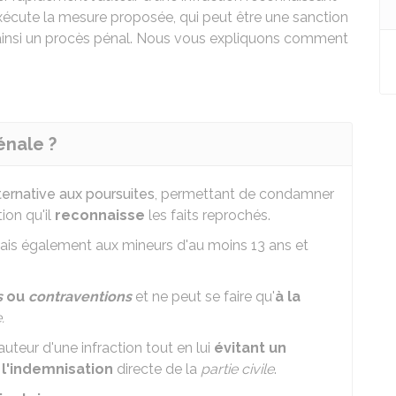
 exécute la mesure proposée, qui peut être une sanction
e ainsi un procès pénal. Nous vous expliquons comment
énale ?
ernative aux poursuites
, permettant de condamner
ion qu'il
reconnaisse
les faits reprochés.
mais également aux mineurs d'au moins 13 ans et
s
ou
contraventions
et ne peut se faire qu'
à la
.
auteur d'une infraction tout en lui
évitant un
t
l'indemnisation
directe de la
partie civile
.