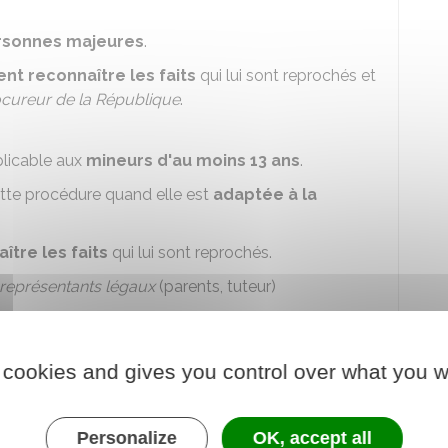
rsonnes majeures
.
nt reconnaître les faits
qui lui sont reprochés et
cureur de la République
.
licable aux
mineurs d'au moins 13 ans
.
tte procédure quand elle est
adaptée à la
tre les faits
qui lui sont reprochés.
représentants légaux
(parents, tuteur)
ivent
donner leur accord
. Sinon, c'est la
qui s'applique.
 cookies and gives you control over what you w
x
personnes morales
, dont le représentant légal
r les faits qui lui sont reprochés.
Personalize
OK, accept all