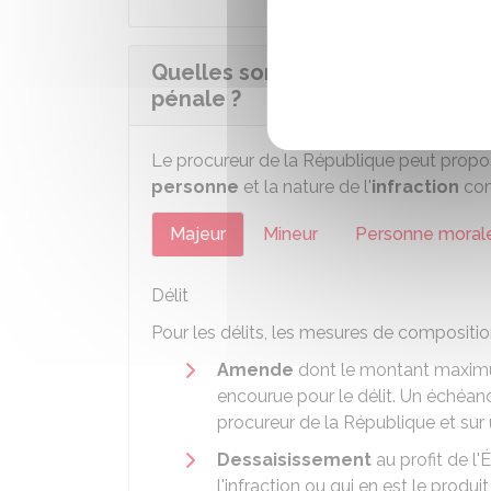
Quelles sont les mesures appli
pénale ?
Le procureur de la République peut propos
personne
et la nature de l'
infraction
com
Majeur
Mineur
Personne moral
Délit
Pour les délits, les mesures de compositio
Amende
dont le montant maximu
encourue pour le délit. Un échéan
procureur de la République et sur
Dessaisissement
au profit de l'
l'infraction ou qui en est le produit