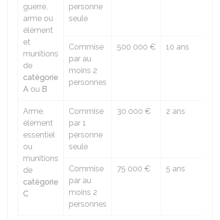
guerre,
personne
arme ou
seule
élément
et
Commise
500 000 €
10 ans
munitions
par au
de
moins 2
catégorie
personnes
A
ou
B
Arme,
Commise
30 000 €
2 ans
élément
par 1
essentiel
personne
ou
seule
munitions
Commise
75 000 €
5 ans
de
par au
catégorie
moins 2
C
personnes