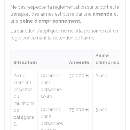
Ne pas respecter la réglementation sur le port et le
transport des armes est punie par une
amende
et
une
peine d'emprisonnement
.
La sanction s'applique même si la personne est en
règle concernant la détention de l'arme.
Peine
Infraction
Amende
d'emprisonne
Arme,
Commise
30 000 €
2 ans
élément
par 1
essentiel
personne
ou
seule
munitions
Commise
75 000 €
5 ans
de
par 2
catégorie
personnes
C