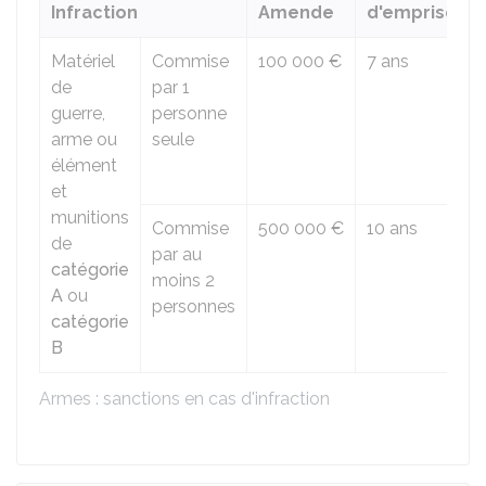
Infraction
Amende
d'emprisonn
Matériel
Commise
100 000 €
7 ans
de
par 1
guerre,
personne
arme ou
seule
élément
et
munitions
Commise
500 000 €
10 ans
de
par au
catégorie
moins 2
A
ou
personnes
catégorie
B
Armes : sanctions en cas d'infraction