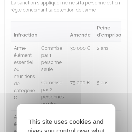
La sanction s'applique même si la personne est en
règle concernant la détention de l'arme.
Peine
Infraction
Amende
d'emprisonne
Arme,
Commise
30 000 €
2 ans
élément
par 1
essentiel
personne
ou
seule
munitions
Commise
75 000 €
5 ans
de
par 2
catégorie
personnes
C
ou plus
Arme,
Commise
15 000 €
1 an
This site uses cookies and
élément
par 1
gives you control over what
essentiel
personne