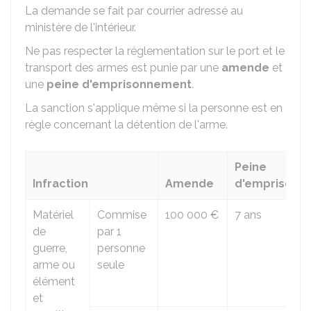
La demande se fait par courrier adressé au
ministère de l'intérieur.
Ne pas respecter la réglementation sur le port et le
transport des armes est punie par une
amende
et
une
peine d'emprisonnement
.
La sanction s'applique même si la personne est en
règle concernant la détention de l'arme.
Peine
Infraction
Amende
d'emprisonn
Matériel
Commise
100 000 €
7 ans
de
par 1
guerre,
personne
arme ou
seule
élément
et