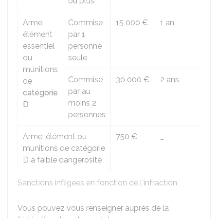
ou plus
Arme,
Commise
15 000 €
1 an
élément
par 1
essentiel
personne
ou
seule
munitions
Commise
30 000 €
2 ans
de
par au
catégorie
moins 2
D
personnes
Arme, élément ou
750 €
_
munitions de catégorie
D à faible dangerosité
Sanctions infligées en fonction de l'infraction
Vous pouvez vous renseigner auprès de la