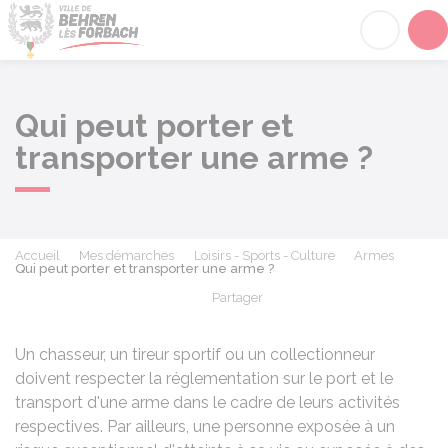
Behren-lès-Forbach
Acc
Qui peut porter et
transporter une arme ?
Accueil
Mes démarches
Loisirs - Sports - Culture
Armes
Qui peut porter et transporter une arme ?
Partager
Partager sur Facebook
Partager sur X - Twit
Partager sur
Par
Un chasseur, un tireur sportif ou un collectionneur
doivent respecter la réglementation sur le port et le
transport d'une arme dans le cadre de leurs activités
respectives. Par ailleurs, une personne exposée à un