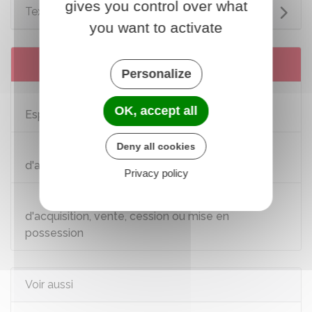
gives you control over what
Textes de référence
you want to activate
Services en ligne et formulaires
Personalize
Système d'information sur les armes (SIA) -
OK, accept all
Espace détenteurs
Deny all cookies
Déclaration d'abandon par un particulier
d'arme et de munitions à l'Etat
Privacy policy
Arme de catégorie C - Déclaration
d'acquisition, vente, cession ou mise en
possession
Voir aussi