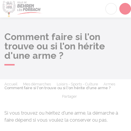
Behren-lès-Forbach
Acc
Comment faire si l'on
trouve ou si l'on hérite
d'une arme ?
Accueil
Mes démarches
Loisirs - Sports - Culture
Armes
Comment faire si l'on trouve ou si l'on hérite d'une arme ?
Partager
Partager sur Facebook
Partager sur X - Twit
Partager sur
Par
Si vous trouvez ou héritez d'une arme, la démarche à
faire dépend si vous voulez la conserver ou pas.