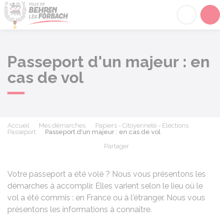
Behren-lès-Forbach
Acc
Passeport d'un majeur : en
cas de vol
Accueil
Mes démarches
Papiers - Citoyenneté - Élections
Passeport
Passeport d'un majeur : en cas de vol
Partager
Partager sur Facebook
Partager sur X - Twit
Partager sur
Par
Votre passeport a été volé ? Nous vous présentons les
démarches à accomplir. Elles varient selon le lieu où le
vol a été commis : en France ou à l'étranger. Nous vous
présentons les informations à connaître.