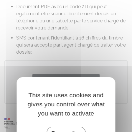
Document PDF avec un code 2D qui peut
également être scanné directement depuis un
téléphone ou une tablette par le service chargé de
recevoir votre demande
SMS contenant l'identifiant à 16 chiffres du timbre
qui sera accepté par l'agent chargé de traiter votre
dossier.
Accéder au téléservice
This site uses cookies and
Ministère chargé des finances
gives you control over what
you want to activate