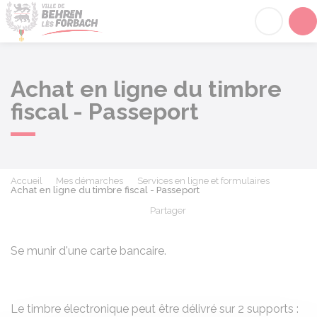
Behren-lès-Forbach
Acc
Achat en ligne du timbre
fiscal - Passeport
Accueil
Mes démarches
Services en ligne et formulaires
Achat en ligne du timbre fiscal - Passeport
Partager
Partager sur Facebook
Partager sur X - Twit
Partager sur
Par
Se munir d'une carte bancaire.
Le timbre électronique peut être délivré sur 2 supports :