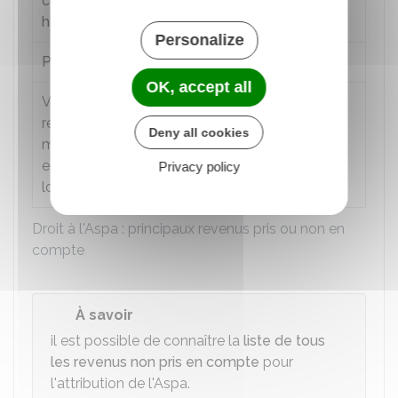
compensation du
handicap (PCH)
Personalize
Prestations familiales
Non
OK, accept all
Valeur de votre
Non
résidence principale,
Deny all cookies
même si le demandeur
est hospitalisé en séjour
Privacy policy
longue durée
Droit à l'Aspa : principaux revenus pris ou non en
compte
À savoir
il est possible de connaître la
liste de tous
les revenus non pris en compte
pour
l'attribution de l'Aspa.