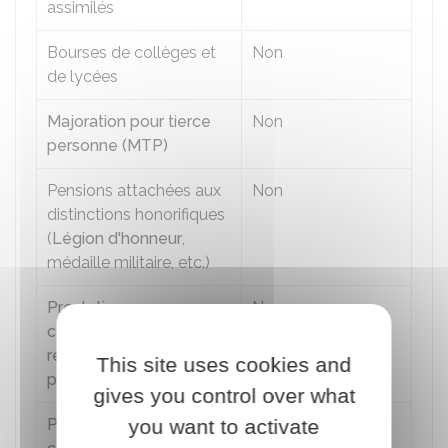
assimilés
Bourses de collèges et
Non
de lycées
Majoration pour tierce
Non
personne (MTP)
Pensions attachées aux
Non
distinctions honorifiques
(
Légion d'honneur
,
médaille militaire, etc.)
Prestation
Non
complémentaire pour
recours à tierce
This site uses cookies and
personne (PCRTP)
gives you control over what
​Prestation de
you want to activate
Non