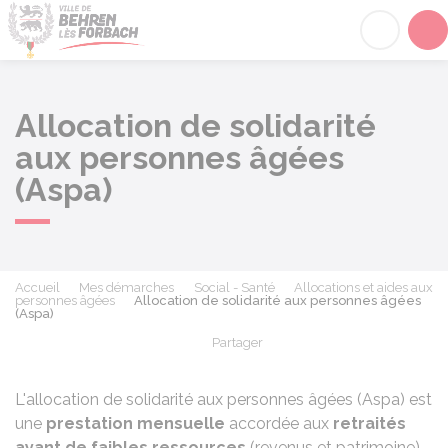
Behren-lès-Forbach
Acc
Allocation de solidarité
aux personnes âgées
(Aspa)
Accueil
Mes démarches
Social - Santé
Allocations et aides aux
personnes âgées
Allocation de solidarité aux personnes âgées
(Aspa)
Partager
Partager sur Facebook
Partager sur X - Twit
Partager sur
Par
L'allocation de solidarité aux personnes âgées (Aspa) est
une
prestation mensuelle
accordée aux
retraités
ayant de faibles ressources
(revenus et patrimoine)