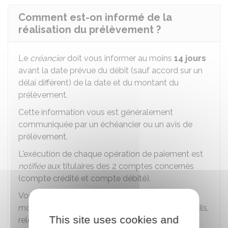
Comment est-on informé de la
réalisation du prélèvement ?
Le
créancier
doit vous informer au moins
14 jours
avant la date prévue du débit (sauf accord sur un
délai différent) de la date et du montant du
prélèvement.
Cette information vous est généralement
communiquée par un échéancier ou un avis de
prélèvement.
L'exécution de chaque opération de paiement est
notifiée
aux titulaires des 2 comptes concernés
(compte crédité et compte débité).
Vous pouvez convenir avec votre banque des
moyens et de la fréquence des notifications (mails,
This site uses cookies and
relevés de comptes, etc.).