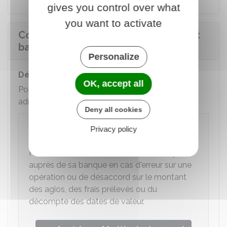
gives you control over what
you want to activate
Comment contester un prélèvement
bancaire ?
Personalize
Délais
OK, accept all
Pour contester un prélèvement, vous devez
adresser un courrier à votre banque.
Deny all cookies
Contester une opération figurant sur
Privacy policy
son relevé de compte
Permet de contester un relevé de compte
auprès de sa banque en cas d'erreur sur une
opération ou de désaccord sur le montant
des agios, des frais prélevés ou du
décompte des dates de valeur.