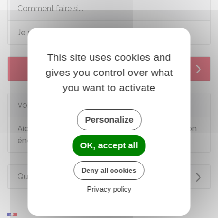
Comment faire si...
Je veux obtenir un crédit immobilier
This site uses cookies and
Services en ligne et formulaires
gives you control over what
you want to activate
Voir aussi
Personalize
Aides et prêts pour l'amélioration et la rénovation
énergétique de l'habitat
OK, accept all
Deny all cookies
Questions ? Réponses !
Privacy policy