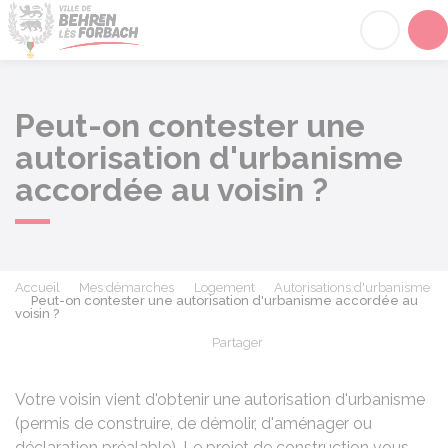
Behren-lès-Forbach
Acc
Peut-on contester une
autorisation d'urbanisme
accordée au voisin ?
Accueil
Mes démarches
Logement
Autorisations d'urbanisme
Peut-on contester une autorisation d'urbanisme accordée au
voisin ?
Partager
Partager sur Facebook
Partager sur X - Twit
Partager sur
Par
Votre voisin vient d'obtenir une autorisation d'urbanisme
(permis de construire, de démolir, d'aménager ou
déclaration préalable). Le projet de construction vous