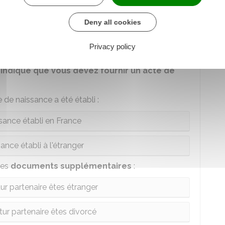
Deny all cookies
Privacy policy
 données d'état civil n'est pas immédiat.
s indique que vous devez fournir un acte de
de naissance a été établi :
sance établi en France
ance établi à l'étranger
des
documents supplémentaires
:
ur partenaire êtes étranger
tur partenaire êtes divorcé