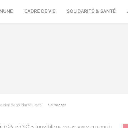
orbach
MUNE
CADRE DE VIE
SOLIDARITÉ & SANTÉ
e civil de solidarité (Pacs)
Se pacser
arité (Pacs) ? C'est possible que vous soyez en couple