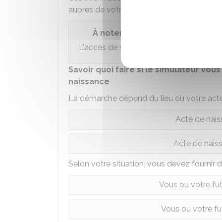
auprès de votre commune de naissance.
À noter
L'accès de votre commune de Pacs à vos
Savoir quoi faire si le simulateur vou
naissance
La démarche dépend du lieu où votre acte 
Acte de nais
Acte de naiss
Selon votre situation, vous devez fournir 
Vous ou votre fut
Vous ou votre fu