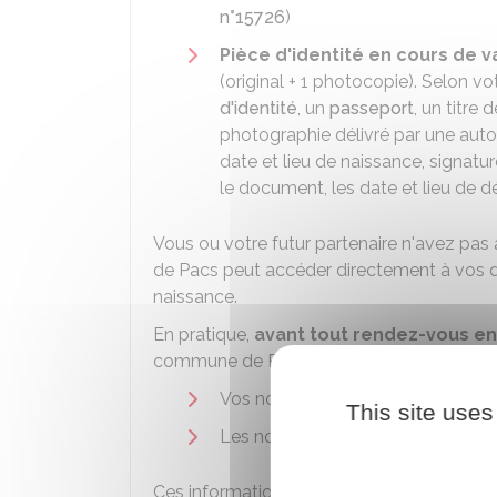
n°15726
)
Pièce d'identité en cours de va
(original + 1 photocopie). Selon vot
d'identité
, un
passeport
, un titre
photographie délivré par une aut
date et lieu de naissance, signature,
le document, les date et lieu de dé
Vous ou votre futur partenaire n'avez pas à
de Pacs peut accéder directement à vos 
naissance.
En pratique,
avant tout rendez-vous en
commune de Pacs pour lui fournir les info
Vos nom, prénom(s), sexe, date 
This site uses
Les noms et prénom de vos paren
Ces informations permettent à votre commu