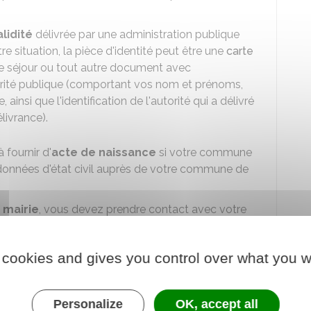
lidité
délivrée par une administration publique
re situation, la pièce d'identité peut être une
carte
 de séjour ou tout autre document avec
orité publique (comportant vos nom et prénoms,
 ainsi que l'identification de l'autorité qui a délivré
livrance).
 fournir d'
acte de naissance
si votre commune
données d'état civil auprès de votre commune de
 mairie
, vous devez prendre contact avec votre
rmations suivantes :
et commune de naissance
 cookies and gives you control over what you w
ts.
Personalize
OK, accept all
ne de Pacs de vérifier vos données d'état civil