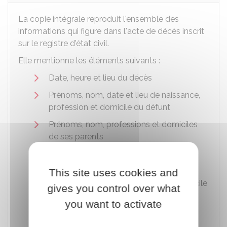
La copie intégrale reproduit l'ensemble des
informations qui figure dans l'acte de décès inscrit
sur le registre d'état civil.
Elle mentionne les éléments suivants :
Date, heure et lieu du décès
Prénoms, nom, date et lieu de naissance,
profession et domicile du défunt
Prénoms, nom, professions et domiciles
de ses parents
Prénoms et nom de son époux(se) ou
partenaire de Pacs
This site uses cookies and
Prénoms, nom, âge, profession et domicile
gives you control over what
du déclarant (s'il y a lieu, son degré de
you want to activate
parenté avec le défunt).