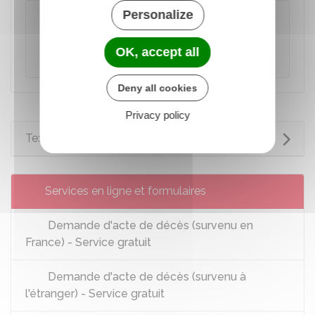
Personalize
À savoir
Le décès est mentionné en marge de
l'acte
OK, accept all
de naissance
du défunt.
Deny all cookies
Privacy policy
Textes de référence
Services en ligne et formulaires
Demande d'acte de décès (survenu en
France) - Service gratuit
Demande d'acte de décès (survenu à
l'étranger) - Service gratuit