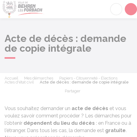
Behren-lès-Forbach
Acc
Acte de décès : demande
de copie intégrale
Accueil
Mes démarches
Papiers - Citoyenneté - Élections
Actes d'état civil
Acte de décès : demande de copie intégrale
Partager
Partager sur Facebook
Partager sur X - Twit
Partager sur
Par
Vous souhaitez demander un
acte de décès
et vous
voulez savoir comment procéder ? Les démarches pour
l'obtenir
dépendent du lieu du décès
: en France ou à
l'étranger. Dans tous les cas, la demande est
gratuite
.