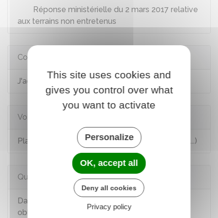
Réponse ministérielle du 2 mars 2017 relative
aux terrains non entretenus
Comment faire si...
This site uses cookies and
J'achète un logement
gives you control over what
you want to activate
Voir aussi
Personalize
Plantation de végétaux (haies, arbres, bambous...)
OK, accept all
Questions ? Réponses !
Deny all cookies
Dans quel cas le débroussaillement est-il
Privacy policy
obligatoire ?