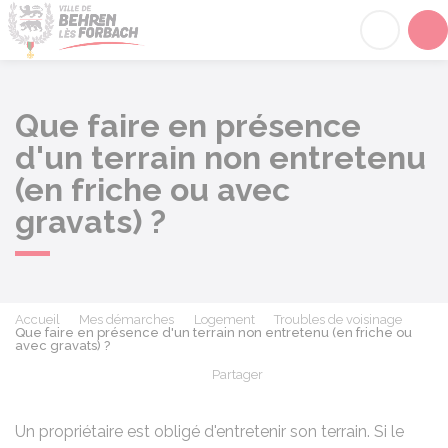
Behren-lès-Forbach
Acc
Que faire en présence
d'un terrain non entretenu
(en friche ou avec
gravats) ?
Accueil
Mes démarches
Logement
Troubles de voisinage
Que faire en présence d'un terrain non entretenu (en friche ou
avec gravats) ?
Partager
Partager sur Facebook
Partager sur X - Twit
Partager sur
Par
Un propriétaire est obligé d'entretenir son terrain. Si le