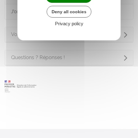
J'organise ma succession
Deny all cookies
Privacy policy
Voir aussi
Questions ? Réponses !