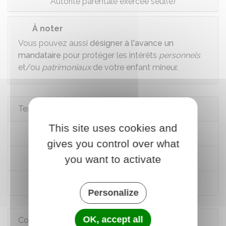
Autorité parentale exercée seul(e)
À noter
Vous pouvez aussi
désigner à l'avance un
mandataire
pour protéger les intérêts
personnels
et/ou
patrimoniaux
de votre enfant mineur.
Textes de référence
This site uses cookies and
Code civil : articles 403 à 408-1
gives you control over what
you want to activate
Code civil : articles 382 à 386
Code civil : articles 387 à 387-6
Personalize
OK, accept all
Comment faire si...