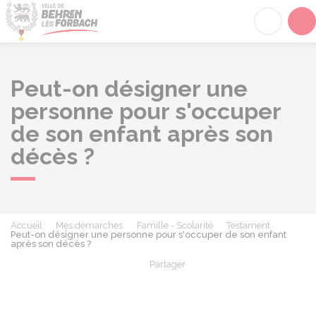
Behren-lès-Forbach
Acc
Peut-on désigner une
personne pour s'occuper
de son enfant après son
décès ?
Accueil
Mes démarches
Famille - Scolarité
Testament
Peut-on désigner une personne pour s'occuper de son enfant
après son décès ?
Partager
Partager sur Facebook
Partager sur X - Twit
Partager sur
Par