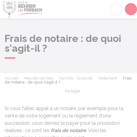
Behren-lès-Forbach
Acc
Frais de notaire : de quoi
s'agit-il ?
Accueil
Mes démarches
Famille - Scolarité
Testament
Frais
de notaire : de quoi s'agit-il ?
Partager
Partager sur Facebook
Partager sur X - Twit
Partager sur
Par
Si vous faites appel à un notaire, par exemple pour la
vente de votre logement ou le règlement d'une
succession, vous devrez le payer pour la
prestation
réalisée : ce sont les
frais de notaire
. Voici les