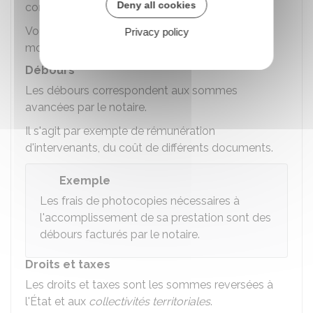
Deny all cookies
commercial.
Vous déterminez librement avec le notaire le
Privacy policy
montant de l'honoraire.
Débours
Les débours correspondent aux sommes
avancées par le notaire.
Il s'agit par exemple de rémunération
d'intervenants, du coût de différents documents.
Exemple
Les frais de photocopies nécessaires à
l'accomplissement de sa prestation sont des
débours facturés par le notaire.
Droits et taxes
Les droits et taxes sont les sommes reversées à
l'État et aux
collectivités territoriales
.