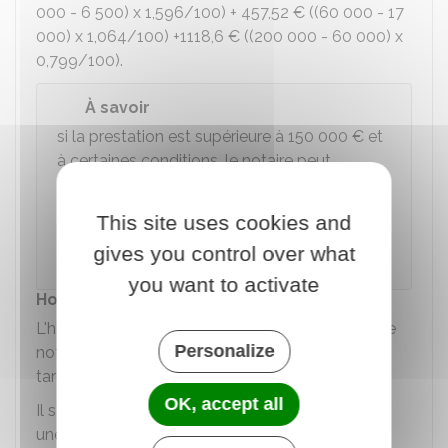
000 - 6 500) x 1,596/100) +
457,52 €
((60 000 - 17
000) x 1,064/100) +
1118,6 €
((200 000 - 60 000) x
0,799/100).
À savoir
si la prestation est supérieure à
150 000 €
et
à certaines conditions, le notaire peut
accorder une remise totale ou partielle des
émoluments reçus pour une même affaire. La
This site uses cookies and
remise doit profiter à tous ses clients de la
gives you control over what
même manière.
you want to activate
Honoraire
L'honoraire correspond à la somme perçue par le
Personalize
notaire en contrepartie d'une prestation dont le
tarif n'est pas réglementé.
OK, accept all
Il s'agit par exemple d'une consultation juridique,
une vente d'un fonds de commerce, un bail