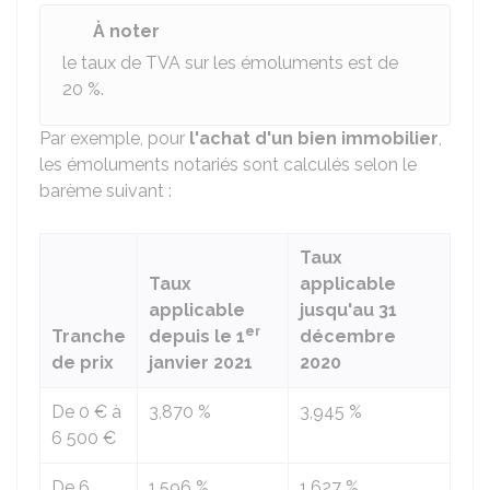
À noter
le taux de TVA sur les émoluments est de
20 %
.
Par exemple, pour
l'achat d'un bien immobilier
,
les émoluments notariés sont calculés selon le
barème suivant :
Taux
Taux
applicable
applicable
jusqu'au 31
er
Tranche
depuis le 1
décembre
de prix
janvier 2021
2020
De
0 €
à
3,870 %
3,945 %
6 500 €
De
6
1,596 %
1,627 %