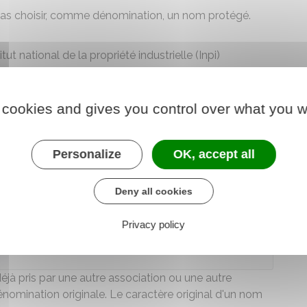
pas choisir, comme dénomination, un nom protégé.
ut national de la propriété industrielle (Inpi)
la dénomination d'un pays, d'une région ou d'une
i en est originaire), telle que par exemple
Laguiole
 cookies and gives you control over what you w
on accord (sauf s'il s'agit de celui l'un des fondateurs
Personalize
OK, accept all
on ou un titre dont l'usage est réservé à certaines
e par exemple, les appellations
fondation
,
fondation
Deny all cookies
Privacy policy
faut s'adresser à l'
Inpi
.
jà pris par une autre association ou une autre
 dénomination originale. Le
caractère original
d'un nom