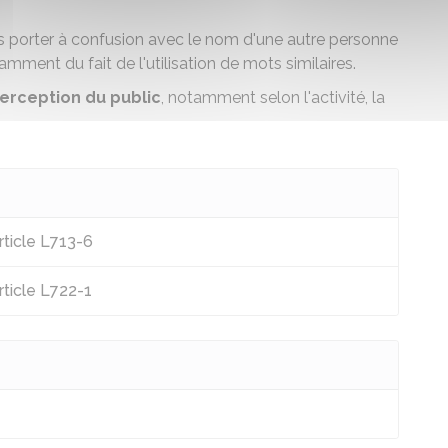
s porter à confusion avec le nom d'une autre personne
amment du fait de l'utilisation de mots similaires.
perception du public
, notamment selon l'activité, la
rticle L713-6
rticle L722-1