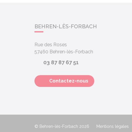
BEHREN-LÈS-FORBACH
Rue des Roses
57460
Behren-lès-Forbach
03 87 87 67 51
Contactez-nous
© Behren-lès-Forbach 2026
Mentions légales