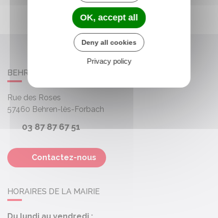
OK, accept all
Deny all cookies
Privacy policy
BEHREN-LÈS-FORBACH
Rue des Roses
57460
Behren-lès-Forbach
03 87 87 67 51
Contactez-nous
HORAIRES DE LA MAIRIE
Du lundi au vendredi :