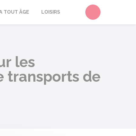
Accéder au form
A TOUT ÂGE
LOISIRS
ur les
e transports de