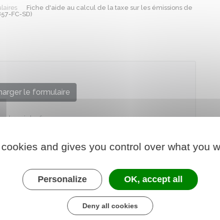
laires
Fiche d'aide au calcul de la taxe sur les émissions de
857-FC-SD)
arger le formulaire
re chargé des finances
 cookies and gives you control over what you w
Personalize
OK, accept all
Deny all cookies