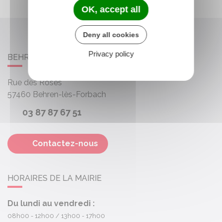
OK, accept all
Deny all cookies
Privacy policy
BEHREN-LÈS-FORBACH
Rue des Roses
57460
Behren-lès-Forbach
03 87 87 67 51
Contactez-nous
HORAIRES DE LA MAIRIE
Du lundi au vendredi :
08h00 - 12h00
13h00 - 17h00