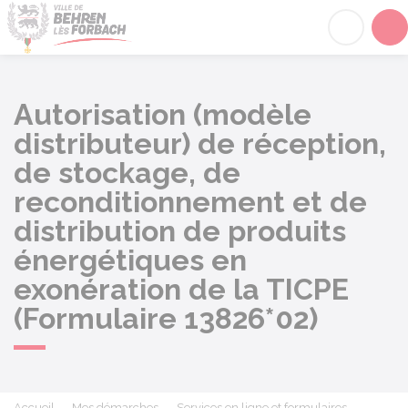
Behren-lès-Forbach
Acc
Autorisation (modèle
distributeur) de réception,
de stockage, de
reconditionnement et de
distribution de produits
énergétiques en
exonération de la TICPE
(Formulaire 13826*02)
Accueil
Mes démarches
Services en ligne et formulaires