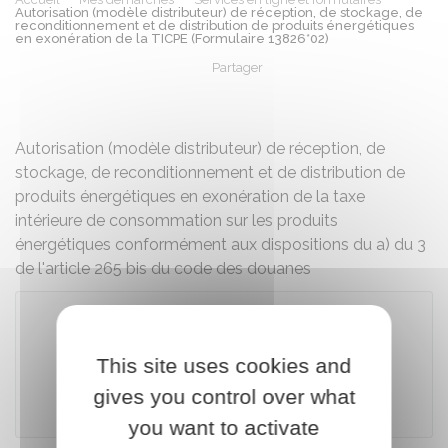
Autorisation (modèle distributeur) de réception, de stockage, de
reconditionnement et de distribution de produits énergétiques
en exonération de la TICPE (Formulaire 13826*02)
Partager
Partager sur Facebook
Partager sur X - Twit
Partager sur
Par
Autorisation (modèle distributeur) de réception, de
stockage, de reconditionnement et de distribution de
produits énergétiques en exonération de la taxe
intérieure de consommation sur les produits
énergétiques conformément aux dispositions du a) du 3
de l'article 265 bis du code des douanes
Télécharger le formulaire (60.9 KB)
This site uses cookies and
gives you control over what
Ministère chargé des finances
you want to activate