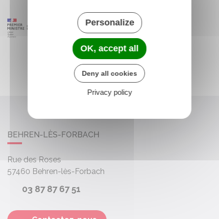
Personalize
OK, accept all
Deny all cookies
Privacy policy
BEHREN-LÈS-FORBACH
Rue des Roses
57460
Behren-lès-Forbach
03 87 87 67 51