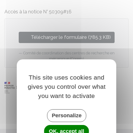
Accès à la notice N° 50309#16
Télécharger le formulaire (785.3 KB)
Comité de coordination des centres de recherche en
mécanique (Corem)
This site uses cookies and
gives you control over what
you want to activate
Personalize
OK, accept all