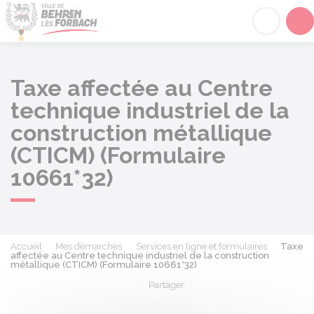
Behren-lès-Forbach
Acc
Taxe affectée au Centre
technique industriel de la
construction métallique
(CTICM) (Formulaire
10661*32)
Accueil
Mes démarches
Services en ligne et formulaires
Taxe
affectée au Centre technique industriel de la construction
métallique (CTICM) (Formulaire 10661*32)
Partager
Partager sur Facebook
Partager sur X - Twit
Partager sur
Par