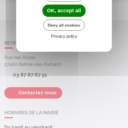
OK, accept all
Deny all cookies
Privacy policy
BEHREN-LÈS-FORBACH
Rue des Roses
57460
Behren-lès-Forbach
03 87 87 67 51
Contactez-nous
HORAIRES DE LA MAIRIE
Du lundi au vendredi :