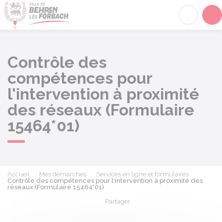
Behren-lès-Forbach
Acc
Contrôle des
compétences pour
l'intervention à proximité
des réseaux (Formulaire
15464*01)
Accueil
Mes démarches
Services en ligne et formulaires
Contrôle des compétences pour l'intervention à proximité des
réseaux (Formulaire 15464*01)
Partager
Partager sur Facebook
Partager sur X - Twit
Partager sur
Par