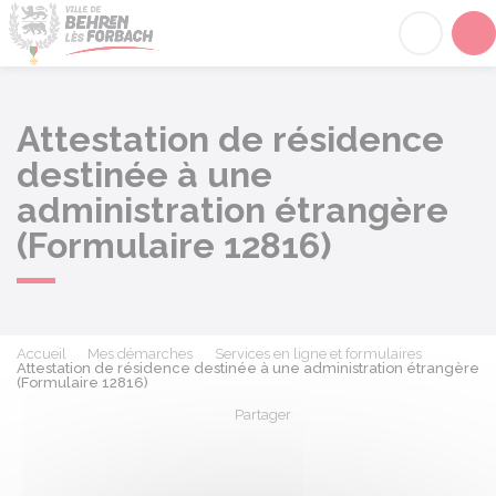
Behren-lès-Forbach
Acc
Attestation de résidence
destinée à une
administration étrangère
(Formulaire 12816)
Accueil
Mes démarches
Services en ligne et formulaires
Attestation de résidence destinée à une administration étrangère
(Formulaire 12816)
Partager
Partager sur Facebook
Partager sur X - Twit
Partager sur
Par