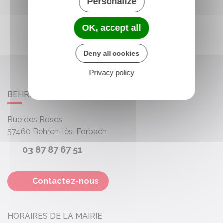
Personalize
OK, accept all
Deny all cookies
Privacy policy
BEHREN-LÈS-FORBACH
Rue des Roses
57460
Behren-lès-Forbach
03 87 87 67 51
Contactez-nous
HORAIRES DE LA MAIRIE