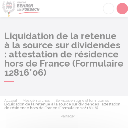
Behren-lès-Forbach
Acc
Liquidation de la retenue
à la source sur dividendes
: attestation de résidence
hors de France (Formulaire
12816*06)
Accueil
Mes démarches
Services en ligne et formulaires
Liquidation de la retenue à la source sur dividendes : attestation
de résidence hors de France (Formulaire 12816*06)
Partager
Partager sur Facebook
Partager sur X - Twit
Partager sur
Par