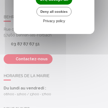
Deny all cookies
BEHREN-LÈS-FORBACH
Privacy policy
Rue des Roses
57460
Behren-lès-Forbach
03 87 87 67 51
Contactez-nous
HORAIRES DE LA MAIRIE
Du lundi au vendredi :
08h00 - 12h00
13h00 - 17h00