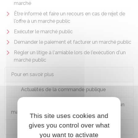
marché
Être informé et faire un recours en cas de rejet de
l'offre à un marché public
Exécuter le marché public
Demander le paiement et facturer un marché public
Régler un litige à l'amiable lors de l'exécution d'un
marché public
Pour en savoir plus
Actualités de la commande publique
Quelles sont les conditions de passation d'un
marché public ?
This site uses cookies and
gives you control over what
Le marché de l'inclusion
you want to activate