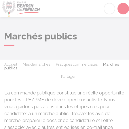
Behren-lès-Forbach
Acc
Marchés publics
Accueil
Mes démarches
Pratiques commerciales
Marchés
publics
Partager
Partager sur Facebook
Partager sur X - Twit
Partager sur
Par
La commande publique constitue une réelle opportunité
pour les TPE/PME de développer leur activité. Nous
vous guidons pas à pas dans les étapes clés pour
candidater à un marché public : trouver les avis de
marché, préparer le dossier de candidature et l'offre,
s'associer avec d'autres entreprises en co-traitance,