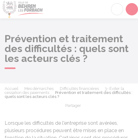
Behren-lès-Forbach
Acc
Prévention et traitement
des difficultés : quels sont
les acteurs clés ?
Accueil
Mes démarches
Difficultés financières
3- Éviter la
cessation des paiements
Prévention et traitement des difficultés :
quels sont les acteurs clés ?
Partager
Partager sur Facebook
Partager sur X - Twit
Partager sur
Par
Lorsque les difficultés de l'entreprise sont avérées,
plusieurs procédures peuvent être mises en place en
fonction de la situation. Certaines sont des procédures