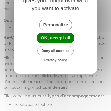
gives you control over what
soutien moral et pratique aux dirigeants en difficulté
you want to activate
dans le
Portail du rebond
:
Où s'adresser ?
Personalize
Portail du rebond des entrepreneurs
Re-CRÉER
accompagne les entrepreneurs en difficulté
OK, accept all
en leur offrant un soutien moral et pratique pour les aider
à rebondir.
Deny all cookies
Elle est composée de bénévoles (anciens dirigeants ou
Privacy policy
anciens juges du tribunal de commerce) disponibles
pour écouter l'entrepreneur, répondre à ses questions et
lui permettre de bénéficier des retours d'expériences
d'autres entrepreneurs. Tout ce qui peut être dit au cours
de ces échanges est
confidentiel
.
Elle propose
plusieurs types d'accompagnement
:
Écoute par téléphone