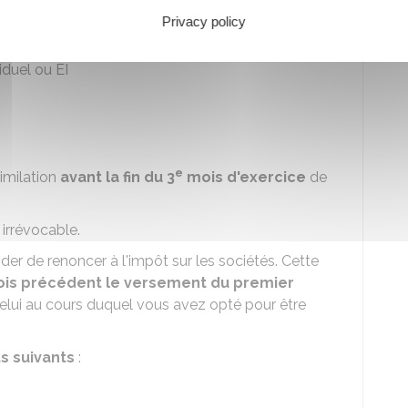
Privacy policy
iduel ou EI
e
similation
avant la fin du 3
mois d'exercice
de
 irrévocable.
er de renoncer à l'impôt sur les sociétés. Cette
ois précédent le versement du premier
elui au cours duquel vous avez opté pour être
s suivants
: