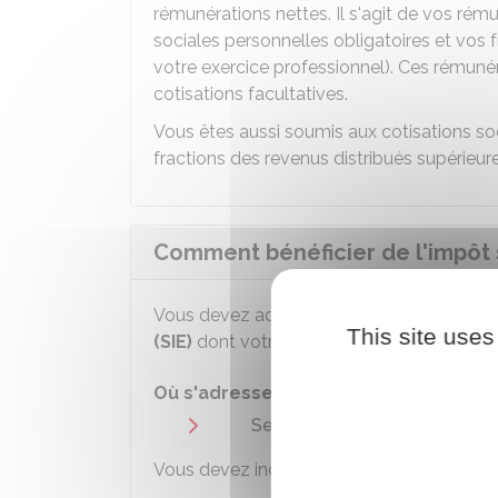
rémunérations nettes. Il s'agit de vos rém
sociales personnelles obligatoires et vos 
votre exercice professionnel). Ces rémuné
cotisations facultatives.
Vous êtes aussi soumis aux cotisations soc
fractions des revenus distribués supérieur
Comment bénéficier de l'impôt s
Vous devez adresser une demande par co
This site uses
(SIE)
dont votre entreprise dépend (du lieu 
Où s'adresser ?
Service des impôts des entrep
Vous devez indiquer les
éléments suiva