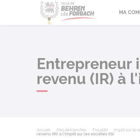
Behren-lès-F
MA COM
Entrepreneur i
revenu (IR) à l
Accueil
Mes démarches
Fiscalité
Impôt sur le 
revenu (IR) à l'impôt sur les sociétés (IS)