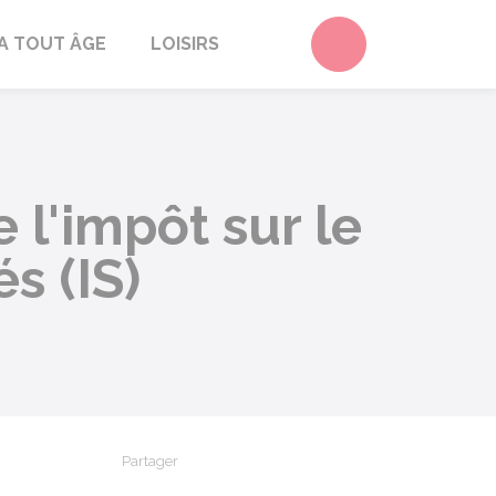
Accéder au form
A TOUT ÂGE
LOISIRS
 l'impôt sur le
és (IS)
Partager
Partager sur Facebook
Partager sur X - Twitter
Partager sur Linkedin
Partager par em