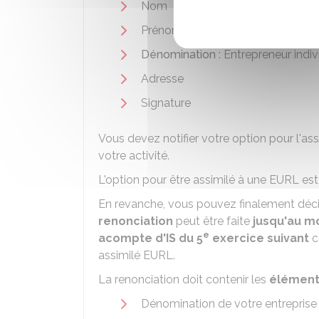
Nom
Prénom
Dénomination
: Entrepreneur indiv
Adresse
Signature
Vous devez notifier votre option pour l'as
votre activité.
L'option pour être assimilé à une
EURL
est
En revanche, vous pouvez finalement décid
renonciation
peut être faite
jusqu'au m
e
acompte d'IS du 5
exercice suivant
c
assimilé EURL.
La renonciation doit contenir les
élément
Dénomination de votre entreprise