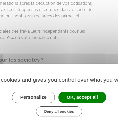
unérations après la déduction de vos cotisations
frais réels (dépenses effectuées dans le cadre de
rations sont aussi majorées des primes et
iales des travailleurs indépendants pour les
e à
10 %
du votre bénéfice net.
ur les sociétés ?
urrier
au service des impôts des entreprises
 cookies and gives you control over what you w
de l'établissement principal) :
Personalize
OK, accept all
rises (SIE)
nts
:
Deny all cookies