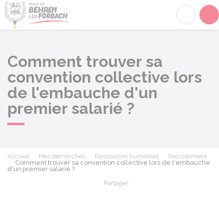
Behren-lès-Forbach
Acc
Comment trouver sa
convention collective lors
de l'embauche d'un
premier salarié ?
Accueil
Mes démarches
Ressources humaines
Recrutement
Comment trouver sa convention collective lors de l'embauche
d'un premier salarié ?
Partager
Partager sur Facebook
Partager sur X - Twit
Partager sur
Par