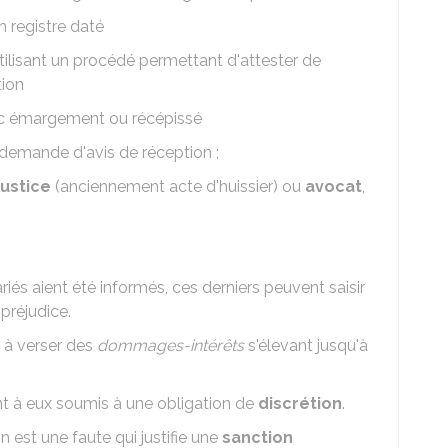
n registre daté
utilisant un procédé permettant d'attester de
tion
c émargement ou récépissé
demande d'avis de réception ;
ustice
(anciennement acte d'huissier) ou
avocat
,
riés aient été informés, ces derniers peuvent saisir
 préjudice.
 à verser des
dommages-intérêts
s'élevant jusqu'à
ant à eux soumis à une obligation de
discrétion
.
n est une faute qui justifie une
sanction