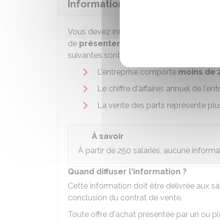
Information des salariés
Vous devez informer les salariés de votre
de
présenter une offre d'achat
pour l'a
suivantes sont réunies :
L'entreprise comporte
moins de 2
Le chiffre d'affaires annuel de l'en
La vente des parts représente pl
À savoir
À partir de 250 salariés, aucune informat
Quand diffuser l'information ?
Cette information doit être délivrée aux sa
conclusion du contrat de vente.
Toute offre d'achat présentée par un ou p