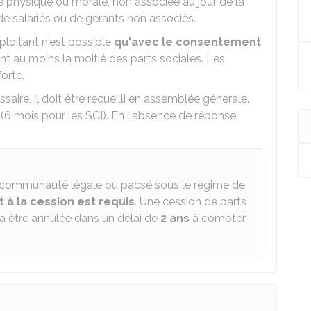
ne physique ou morale, non associée au jour de la
, de salariés ou de gérants non associés.
ploitant n'est possible
qu'avec le consentement
t au moins la moitié des parts sociales. Les
orte.
ire, il doit être recueilli en assemblée générale.
(6 mois pour les SCI). En l'absence de réponse
la communauté légale ou pacsé sous le régime de
t à la cession est requis
. Une cession de parts
ra être annulée dans un délai de
2 ans
à compter