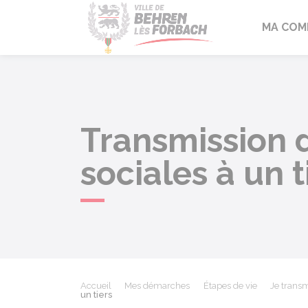
Behren-lès-F
MA COM
Transmission d
sociales à un t
Accueil
Mes démarches
Étapes de vie
Je trans
un tiers