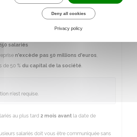
Deny all cookies
volonté de vendre
vos parts et de leur possibilité
cquisition de celles-ci lorsque toutes les conditions
Privacy policy
50 salariés
treprise
n'excède pas 50 millions d'euros
,
us de
50 %
du capital de la société
.
ion n'est requise.
lariés au plus tard
2 mois avant
la date de
lusieurs salariés doit vous être communiquée sans