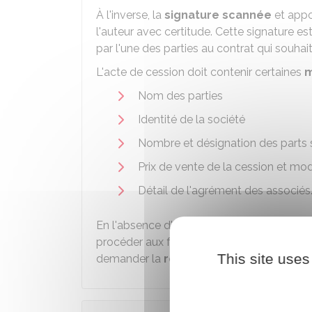
À l'inverse, la
signature scannée
et appo
l'auteur avec certitude. Cette signature e
par l'une des parties au contrat qui souhait
L'acte de cession doit contenir certaines
m
Nom des parties
Identité de la société
Nombre et désignation des parts s
Prix de vente de la cession et mo
Détail de l'agrément des associés
En l'absence d'écrit, la cession reste
valab
procéder aux formalités de publicité néces
This site uses
demander la
résolution de la cession
.