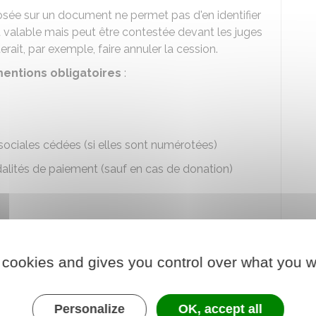
sée sur un document ne permet pas d'en identifier
st valable mais peut être contestée devant les juges
erait, par exemple, faire annuler la cession.
entions obligatoires
:
ociales cédées (si elles sont numérotées)
dalités de paiement (sauf en cas de donation)
.
le
. Toutefois, l'acquéreur qui ne peut donc pas
saires pour rendre la cession effective peut
 cookies and gives you control over what you w
Personalize
OK, accept all