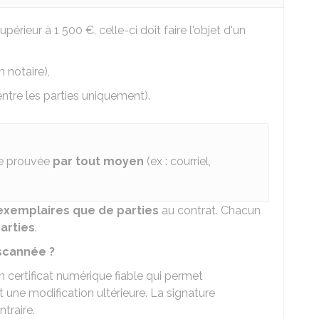
supérieur à
1 500 €
, celle-ci doit faire l'objet d'un
n notaire),
ntre les parties uniquement).
tre prouvée
par tout moyen
(ex : courriel,
exemplaires que de parties
au contrat. Chacun
parties
.
scannée ?
 certificat numérique fiable qui permet
it une modification ultérieure. La signature
traire.