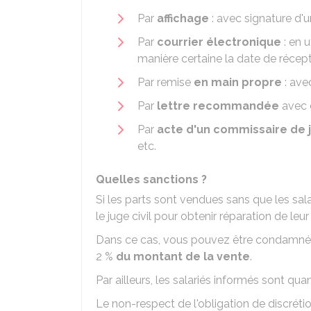
Par
affichage
: avec signature d'u
Par
courrier électronique
: en 
manière certaine la date de récep
Par remise
en main propre
: ave
Par
lettre recommandée
avec 
Par
acte d'un commissaire de j
etc.
Quelles sanctions ?
Si les parts sont vendues sans que les sala
le juge civil pour obtenir réparation de leur
Dans ce cas, vous pouvez être condamné
2 %
du montant de la vente
.
Par ailleurs, les salariés informés sont qu
Le non-respect de l'obligation de discrétio