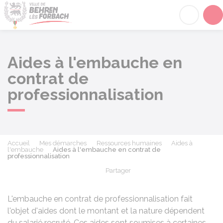
Behren-lès-Forbach
Acc
Aides à l'embauche en
contrat de
professionnalisation
Accueil
Mes démarches
Ressources humaines
Aides à
l'embauche
Aides à l'embauche en contrat de
professionnalisation
Partager
Partager sur Facebook
Partager sur X - Twit
Partager sur
Par
L'embauche en contrat de professionnalisation fait
l'objet d'aides dont le montant et la nature dépendent
du salarié recruté. Ces aides sont soumises à certaines