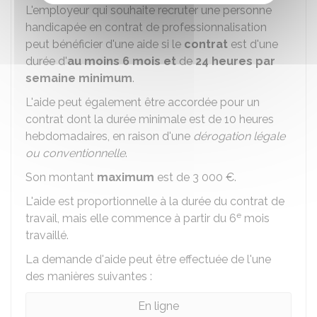
L'employeur qui souhaite recruter une personne
handicapée en contrat de professionnalisation
peut bénéficier d'une aide si le
contrat
est d'une
durée d'
au moins 6 mois et
de
24 heures par
semaine minimum
.
L'aide peut également être accordée pour un
contrat dont la durée minimale est de 10 heures
hebdomadaires, en raison d'une
dérogation légale
ou conventionnelle
.
Son montant
maximum
est de
3 000 €
.
L'aide est proportionnelle à la durée du contrat de
e
travail, mais elle commence à partir du 6
mois
travaillé.
La demande d'aide peut être effectuée de l'une
des manières suivantes :
En ligne