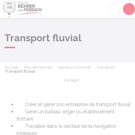
Behren-lès-Forbach
Acc
Transport fluvial
Accueil
Mes démarches
Secteurs d'activité
Transports
Transport fluvial
Partager
Partager sur Facebook
Partager sur X - Twit
Partager sur
Par
Créer et gérer son entreprise de transport fluvial
Gérer un bateau, engin ou établissement
flottant
Travailler dans le secteur de la navigation
intérieure