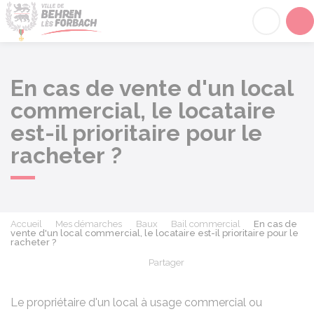
Behren-lès-Forbach
Acc
En cas de vente d'un local
commercial, le locataire
est-il prioritaire pour le
racheter ?
Accueil
Mes démarches
Baux
Bail commercial
En cas de
vente d'un local commercial, le locataire est-il prioritaire pour le
racheter ?
Partager
Partager sur Facebook
Partager sur X - Twit
Partager sur
Par
Le propriétaire d'un local à usage commercial ou