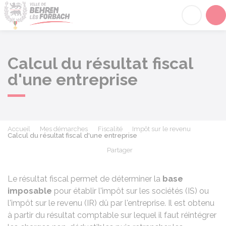
Behren-lès-Forbach
Acc
Calcul du résultat fiscal
d'une entreprise
Accueil
Mes démarches
Fiscalité
Impôt sur le revenu
Calcul du résultat fiscal d'une entreprise
Partager
Partager sur Facebook
Partager sur X - Twit
Partager sur
Par
Le résultat fiscal permet de déterminer la
base
imposable
pour établir l'impôt sur les sociétés (IS) ou
l'impôt sur le revenu (IR) dû par l'entreprise. Il est obtenu
à partir du résultat comptable sur lequel il faut réintégrer