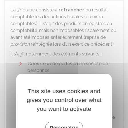
e
La 3
étape consiste à
retrancher
du résultat
comptable les
déductions fiscales
(ou extra-
comptables). Il s'agit des produits enregistrés en
comptabilité, mais non imposables fiscalement ou
ayant été imposés antérieurement (reprise de
provision
réintégrée lors d'un exercice précédent).
Il s'agit notamment des éléments suivants :
Quote-part
de pertes d'une société de
personnes
Report en arrière de créance d'impôt
Montant de l'abattement ou de
This site uses cookies and
l'exonération pour les entreprises
gives you control over what
implantées dans les
zones franches
you want to activate
urbaines (ZFU)
, dans les
zones de
revitalisation rurale (ZRR) ou zone France
ruralités revitalisations (FRR)
, dans les
Personalize