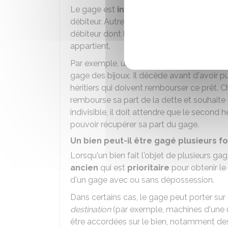
Le gage est
indivisible
même s'il garantit 
débiteur. Autrement dit, la dette doit être
débiteur dont la part de dette est rembour
appartient.
Par exemple, un chef d'entreprise a contr
gage des bijoux. Il décède avant d'avoir 
héritiers qui doivent rembourser ce prêt.
rembourse sa part de la dette et souhaite
indivisible, il doit attendre que le second 
pouvoir récupérer sa part du gage.
Un bien peut-il être gagé plusieurs fo
Lorsqu'un bien fait l'objet de plusieurs gag
ancien
qui est
prioritaire
pour obtenir le
d'un gage avec ou sans dépossession.
Dans certains cas, le gage peut porter sur
destination
(par exemple, machines d'une u
être accordées sur le bien, notamment d