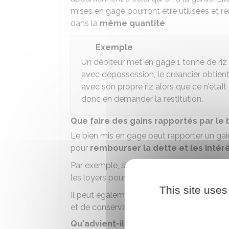
mises en gage pourront être utilisées et
dans la
même quantité
.
Exemple
Un débiteur met en gage 1 tonne de riz 
avec dépossession, le créancier obtient 
avec son propre riz alors que ce n'étaI
donc en demander la restitution.
Que faire des gains rapportés par le 
Le bien mis en gage peut rapporter un gain a
pour
rembourser la dette et les intér
Par exemple, si une machine mise en gage es
les loyers pour rembourser la dette et les i
This site uses
Il peut également utiliser l'excédent des g
et de conservation du bien en sa possessi
Qu'advient-il du gage en cas de remb