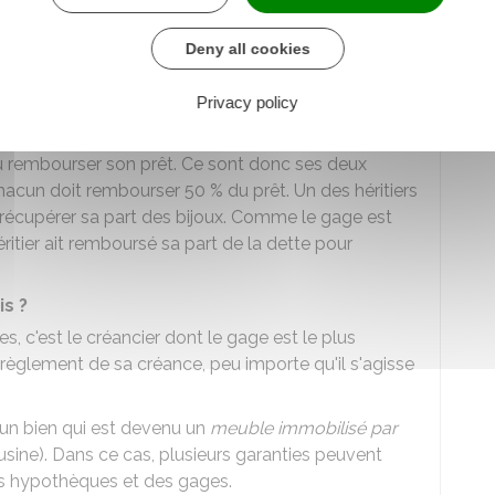
une dette qui est transmise à plusieurs héritiers du
entièrement payée
pour que chaque héritier du
Deny all cookies
sée puisse récupérer la part de gage qui leur
Privacy policy
acté un prêt auprès d'une banque en mettant en
pu rembourser son prêt. Ce sont donc ses deux
 Chacun doit rembourser
50 %
du prêt. Un des héritiers
 récupérer sa part des bijoux. Comme le gage est
héritier ait remboursé sa part de la dette pour
is ?
es, c'est le créancier dont le gage est le plus
 règlement de sa créance, peu importe qu'il s'agisse
 un bien qui est devenu un
meuble immobilisé par
sine). Dans ce cas, plusieurs garanties peuvent
es hypothèques et des gages.