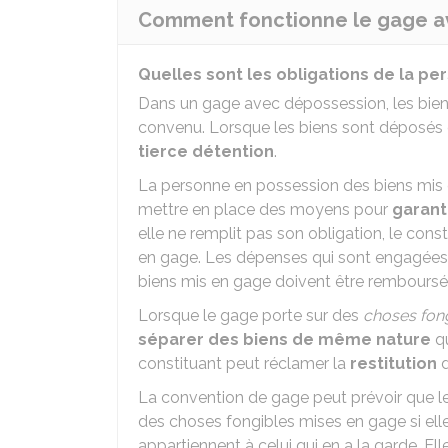
Comment fonctionne le gage a
Quelles sont les obligations de la pe
Dans un gage avec dépossession, les biens 
convenu. Lorsque les biens sont déposés ch
tierce détention
.
La personne en possession des biens mis en
mettre en place des moyens pour
garant
elle ne remplit pas son obligation, le con
en gage. Les dépenses qui sont engagées 
biens mis en gage doivent être remboursée
Lorsque le gage porte sur des
choses fon
séparer des biens de même nature
qu
constituant peut réclamer la
restitution
d
La convention de gage peut prévoir que le
des choses fongibles mises en gage si ell
appartiennent à celui qui en a la garde. E