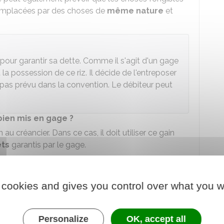
 remplacées par des choses de
même nature
et
pour garantir sa dette. Comme il s'agit d'un gage
la possession de ce riz. Il décide de l'entreposer
t pas prévu dans la convention. Le débiteur peut
bien mis en gage ?
u créancier. Dans ce cas, il doit utiliser ce gain
êts
garantis par le gage.
t louée à une entreprise, le créancier doit utiliser
ntérêts.
 cookies and gives you control over what you w
ains perçus pour remplir son obligation d'entretien
on.
oursement partiel de la dette ?
Personalize
OK, accept all