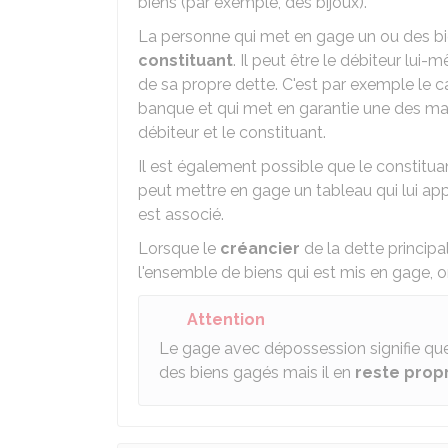
biens (par exemple, des bijoux).
La personne qui met en gage un ou des bien
constituant
. Il peut être le débiteur lui
de sa propre dette. C'est par exemple le c
banque et qui met en garantie une des machi
débiteur et le constituant.
Il est également possible que le constituan
peut mettre en gage un tableau qui lui appa
est associé.
Lorsque le
créancier
de la dette princip
l'ensemble de biens qui est mis en gage, o
Attention
Le gage avec dépossession signifie que
des biens gagés mais il en
reste propr