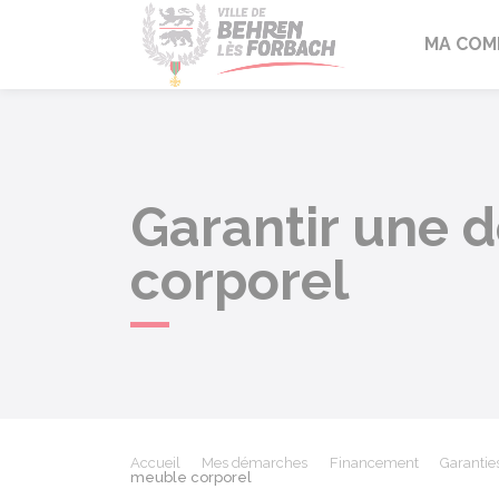
Behren-lès-F
MA COM
Garantir une 
corporel
Accueil
Mes démarches
Financement
Garantie
meuble corporel