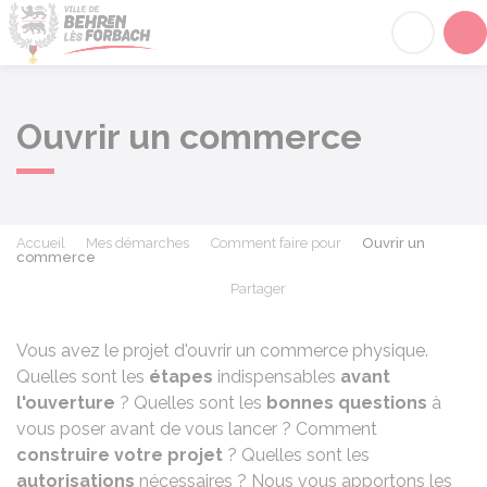
Behren-lès-Forbach
Acc
Ouvrir un commerce
Accueil
Mes démarches
Comment faire pour
Ouvrir un
commerce
Partager
Partager sur Facebook
Partager sur X - Twit
Partager sur
Par
Vous avez le projet d'ouvrir un commerce physique.
Quelles sont les
étapes
indispensables
avant
l'ouverture
? Quelles sont les
bonnes questions
à
vous poser avant de vous lancer ? Comment
construire votre projet
? Quelles sont les
autorisations
nécessaires ? Nous vous apportons les