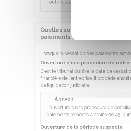
Toutefois, c'est le tribunal qui décide d
Quelles sont les conséquences 
paiements ?
Lorsque la cessation des paiements est décl
Ouverture d'une procédure de redres
C'est le tribunal qui fixe la date de cessa
financière de l'entreprise. Il procède ensu
de liquidation judiciaire.
À savoir
L'ouverture d'une procédure de
concilia
paiements remonte à moins de 45 jours
Ouverture de la période suspecte