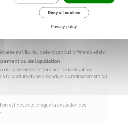
e la procédure à ouvrir effectivement.
Deny all cookies
Privacy policy
de la déclaration de cessation des
arée au tribunal, celle-ci produit différents effets.
sement ou de liquidation
tion des paiements en fonction de la situation
ite à l'ouverture d'une procédure de redressement ou
tion
est possible lorsque la cessation des
.