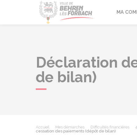
Behren-lès-F
MA COM
Déclaration d
de bilan)
Accueil
Mes démarches
Difficultés financières
4
cessation des paiements (dépôt de bilan)