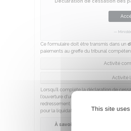
Déclaration de cessation des 
Accé
Ministè
Ce formulaire doit être transmis dans un
d
paiements au greffe du tribunal compétent 
Activité com
Activité 
Lorsqu'il complète la déclaration de cessat
l'ouverture d'une procédure de redressement
redressement si un plan peut permettre d'am
This site uses
pour la liquidation si la situation est ir
À savoir