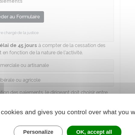
paiements
der au Formulaire
re chargé de la justice
élai de 45 jours
à compter de la cessation des
en fonction de la nature de l'activité.
merciale ou artisanale
libérale ou agricole
ion des paiements, le dirigeant doit choisir entre
 ou de liquidation judiciaire. Il opte pour le
éliorer la situation financière de l'entreprise, ou
 cookies and gives you control over what you w
rémédiablement compromise.
Personalize
OK, accept all