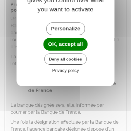
gives you control over what
Prendre contact avec la banque désignée
you want to activate
pour l'ouverture de votre compte
Une fois le dossier complet réceptionné par la
Banque de France, cette dernière doit désigner
Personalize
dans un
délai de 24 heures
une banque pour
l'ouverture d'un compte bancaire professionnel. La
OK, accept all
désignation est valable pendant
6 mois
.
La Banque de France peut informer du nom de
Deny all cookies
l'établissement désigné de 2 façons :
Privacy policy
Par
courrier
Via l'
espace personnel de la Banque
de France
La banque désignée sera, elle, informée par
courrier par la Banque de France.
Une fois la désignation effectuée par la Banque de
France, l'agence bancaire désignée dispose d'un