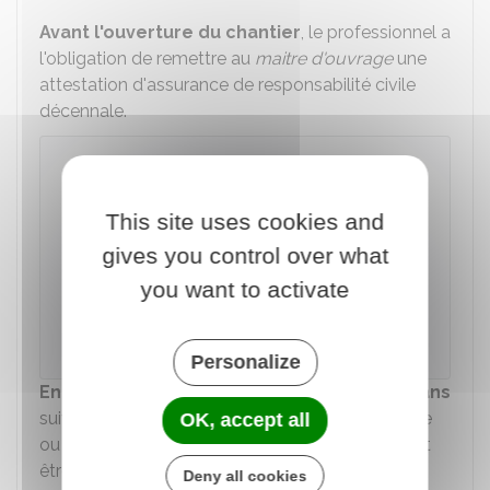
Avant l'ouverture du chantier
, le professionnel a
l'obligation de remettre au
maitre d'ouvrage
une
attestation d'assurance de responsabilité civile
décennale.
Responsabilité décennale : modèle
d'attestation d'assurance (contrat
individuel)
This site uses cookies and
gives you control over what
Accéder au Modèle de document
you want to activate
Direction de l'information légale et administrative
(Dila) - Premier ministre
Personalize
En cas de vente d'un logement
dans les
10 ans
suivant sa construction, la mention de l'existence
OK, accept all
ou de l'absence des assurances obligatoires doit
être annexée au contrat de vente.
Deny all cookies