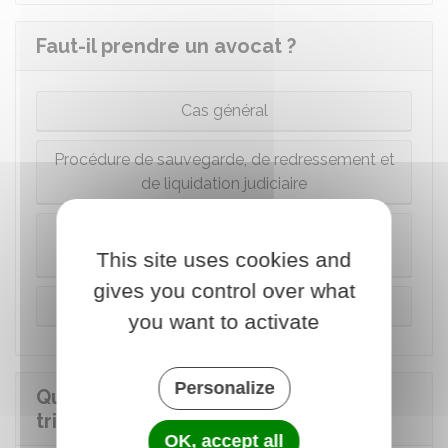
Faut-il prendre un avocat ?
Cas général
Procédure de sauvegarde, de redressement et
de liquidation judiciaire
Litige relatif à la tenue du registre du
commerce et des sociétés
This site uses cookies and
gives you control over what
Gage
you want to activate
Personalize
Quelle est la procédure devant le
tribunal de commerce ?
OK, accept all