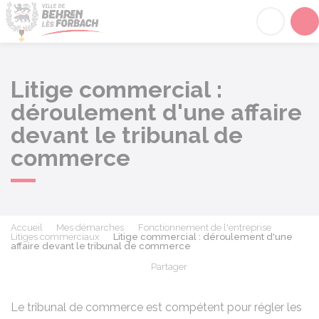
Behren-lès-Forbach
Acc
Litige commercial :
déroulement d'une affaire
devant le tribunal de
commerce
Accueil
Mes démarches
Fonctionnement de l'entreprise
Litiges commerciaux
Litige commercial : déroulement d'une
affaire devant le tribunal de commerce
Partager
Partager sur Facebook
Partager sur X - Twit
Partager sur
Par
Le tribunal de commerce est compétent pour régler les