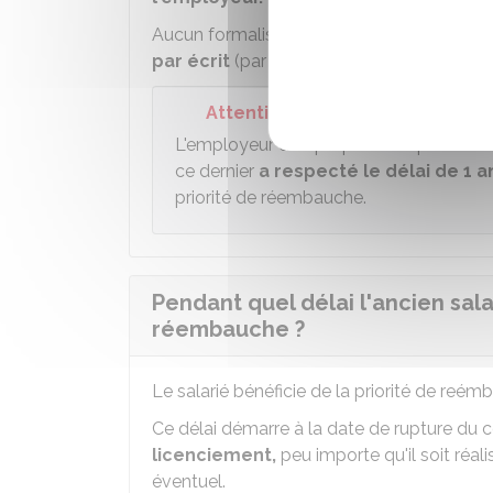
Aucun formalisme n'est imposé, mais il es
par écrit
(par exemple par lettre
RAR
ou m
Attention
L'employeur doit proposer un poste dev
ce dernier
a respecté le délai de 1 a
priorité de réembauche.
Pendant quel délai l'ancien salar
réembauche ?
Le salarié bénéficie de la priorité de reé
Ce délai démarre à la date de rupture du con
licenciement,
peu importe qu'il soit réal
éventuel.