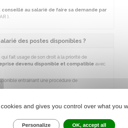
t
conseillé au salarié de faire sa demande par
AR
).
salarié des postes disponibles ?
é
qui fait usage de son droit à la priorité de
reprise devenu disponible et compatible
avec
isponible entrainant une procédure de
ualification que le salarié possédait au
 cookies and gives you control over what you w
lle qualification
que le salarié a pu
ement,
s'il en a préalablement informé
Personalize
OK, accept all