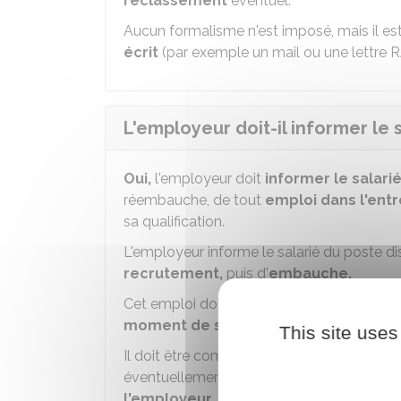
reclassement
éventuel.
Aucun formalisme n'est imposé, mais il es
écrit
(par exemple un mail ou une lettre
R
L'employeur doit-il informer le 
Oui,
l'employeur doit
informer le salari
réembauche, de tout
emploi dans l'ent
sa qualification.
L'employeur informe le salarié du poste d
recrutement,
puis d'
embauche.
Cet emploi doit être compatible avec la
q
moment de son licenciement
.
This site uses
Il doit être compatible aussi avec la
nouve
éventuellement obtenir après son licenci
l'employeur.