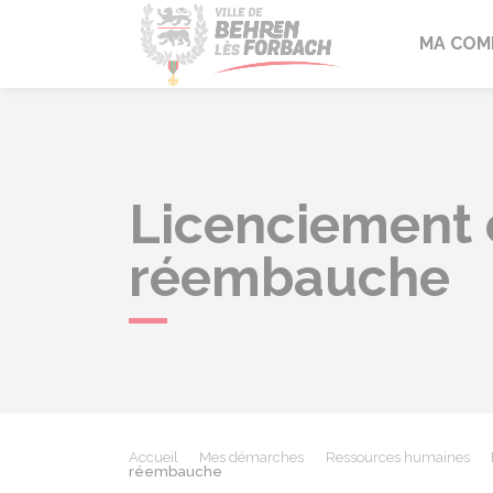
Behren-lès-F
MA COM
Licenciement 
réembauche
Accueil
Mes démarches
Ressources humaines
réembauche