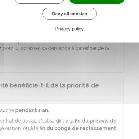
t
conseillé à l'employeur d'informer le salarié
Deny all cookies
ail).
Privacy policy
enu disponible à un ancien salarié seulement si
n
pour lui adresser sa demande à bénéficer de la
ié bénéficie-t-il de la priorité de
mbauche
pendant 1 an.
trat de travail, c'est-à-dire à la
fin du préavis de
isé ou non, ou à la
fin du congé de reclassement