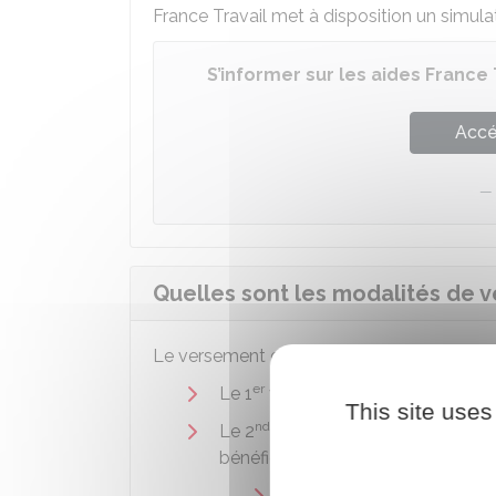
France Travail met à disposition un simula
S’informer sur les aides France 
Accé
Quelles sont les modalités de v
Le versement de l'Arce s'effectue en deux
er
Le 1
versement, égal à la moitié d
This site uses
nd
Le 2
versement intervient
6 moi
bénéficier de ce second versement,
Attester que l'activité non