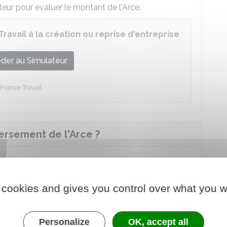
teur pour évaluer le montant de l'Arce.
Travail à la création ou reprise d'entreprise
der au Simulateur
France Travail
ersement de l'Arce ?
 versements :
e l'aide, est effectué
lorsque l'activité débute
.
 cookies and gives you control over what you w
s après
la date du premier paiement. Pour
 il faut respecter les 2 conditions suivantes :
Personalize
OK, accept all
 salariée existe toujours.