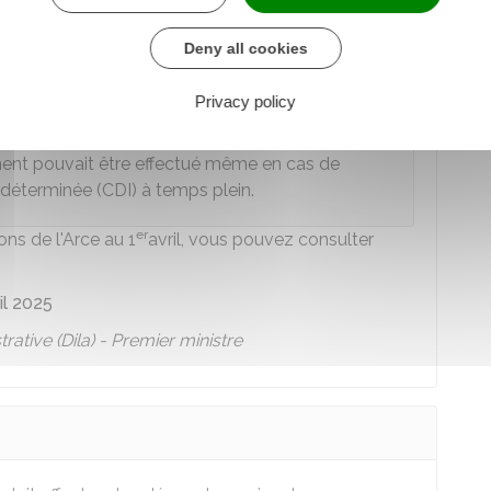
en contrat de travail à durée indéterminée (CDI) à
Deny all cookies
Privacy policy
ment pouvait être effectué même en cas de
indéterminée (CDI) à temps plein.
er
ons de l'Arce au 1
avril, vous pouvez consulter
il 2025
trative (Dila) - Premier ministre