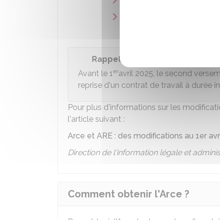
Ne pas exercer un emploi 
temps plein.
Rappel
er
Avant le 1
avril 2025, le second verse
reprise d'un contrat de travail à durée 
Pour plus d'informations sur les modificati
l'article suivant :
Arce et ARE : des modifications au 1er avr
Direction de l'information légale et adminis
Comment obtenir l'Arce ?