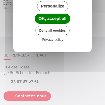
Personalize
OK, accept all
Deny all cookies
Privacy policy
BEHREN-LÈS-FORBACH
Rue des Roses
57460
Behren-lès-Forbach
03 87 87 67 51
Contactez-nous