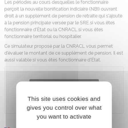
Les périodes au cours desquelles le fonctionnaire
perçoit la nouvelle bonification indiciaire (NBI) ouvrent
droit à un supplément de pension de retraite qui s'ajoute
à la pension principale versée par le
SRE
si vous êtes
fonctionnaire d'État ou la
CNRACL
si vous êtes
fonctionnaire territorial ou hospitalier.
Ce simulateur proposé par la CNRACL vous permet
d'évaluer le montant de ce supplément de pension. Il est
aussi valable si vous êtes fonctionnaire d'État.
Télécharger le formulaire
This site uses cookies and
Caisse nationale de retraite des agents des collectivités
locales (CNRACL)
gives you control over what
you want to activate