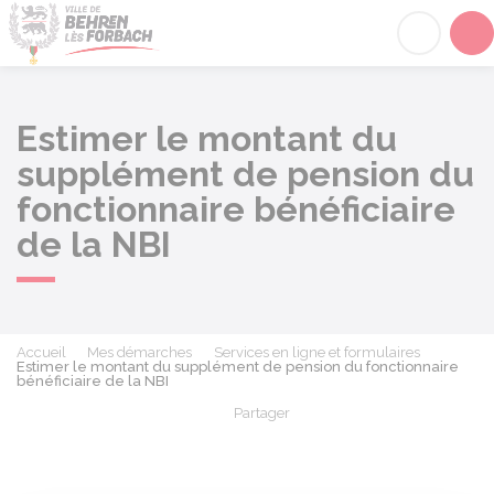
Behren-lès-Forbach
Acc
Estimer le montant du
supplément de pension du
fonctionnaire bénéficiaire
de la NBI
Accueil
Mes démarches
Services en ligne et formulaires
Estimer le montant du supplément de pension du fonctionnaire
bénéficiaire de la NBI
Partager
Partager sur Facebook
Partager sur X - Twit
Partager sur
Par