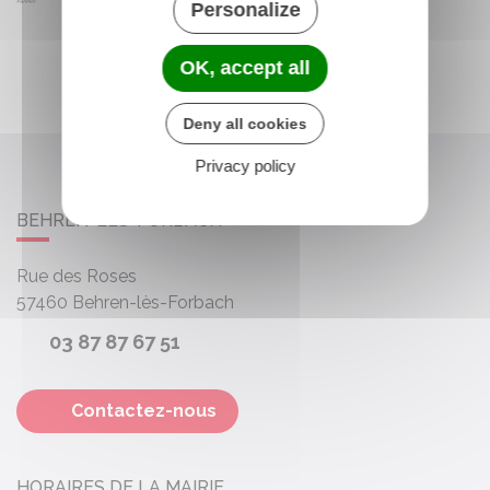
Personalize
OK, accept all
Deny all cookies
Privacy policy
BEHREN-LÈS-FORBACH
Rue des Roses
57460
Behren-lès-Forbach
03 87 87 67 51
Contactez-nous
HORAIRES DE LA MAIRIE