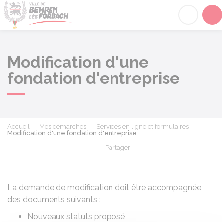
Behren-lès-Forbach
Acc
Modification d'une
fondation d'entreprise
Accueil
Mes démarches
Services en ligne et formulaires
Modification d'une fondation d'entreprise
Partager
Partager sur Facebook
Partager sur X - Twit
Partager sur
Par
La demande de modification doit être accompagnée
des documents suivants :
Nouveaux statuts proposé