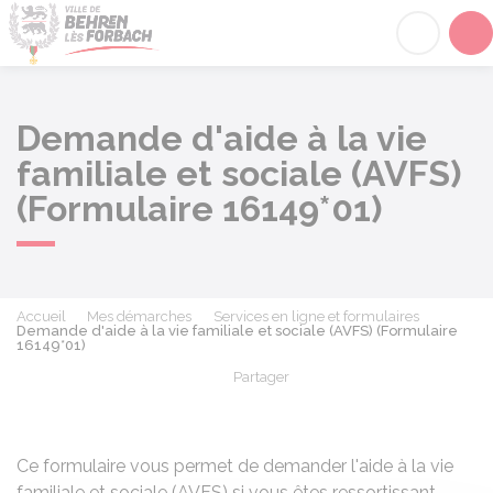
Behren-lès-Forbach
Acc
Demande d'aide à la vie
familiale et sociale (AVFS)
(Formulaire 16149*01)
Accueil
Mes démarches
Services en ligne et formulaires
Demande d'aide à la vie familiale et sociale (AVFS) (Formulaire
16149*01)
Partager
Partager sur Facebook
Partager sur X - Twit
Partager sur
Par
Ce formulaire vous permet de demander l'aide à la vie
familiale et sociale (AVFS) si vous êtes ressortissant