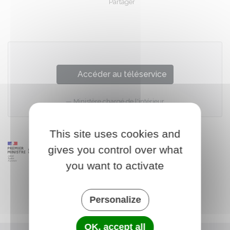
Partager
Partager sur Facebook
Partager sur X - Twit
Partager sur
Par
Accéder au téléservice
Ministère chargé de l'intérieur
This site uses cookies and
gives you control over what
you want to activate
Personalize
OK, accept all