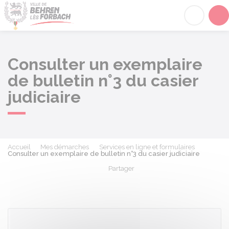
Behren-lès-Forbach
Acc
Consulter un exemplaire
de bulletin n°3 du casier
judiciaire
Accueil
Mes démarches
Services en ligne et formulaires
Consulter un exemplaire de bulletin n°3 du casier judiciaire
Partager
Partager sur Facebook
Partager sur X - Twit
Partager sur
Par