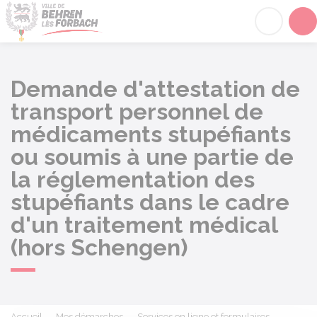
Behren-lès-Forbach
Acc
Demande d'attestation de
transport personnel de
médicaments stupéfiants
ou soumis à une partie de
la réglementation des
stupéfiants dans le cadre
d'un traitement médical
(hors Schengen)
Accueil
Mes démarches
Services en ligne et formulaires