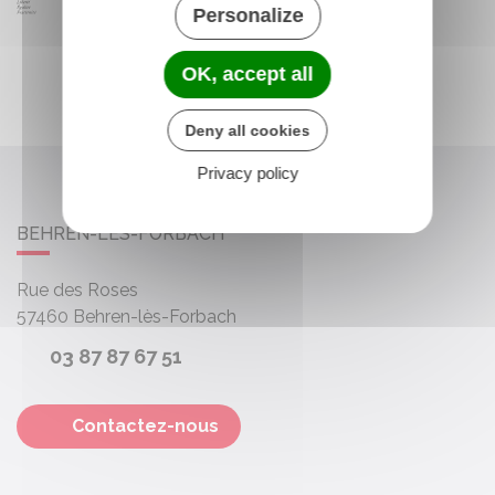
Personalize
OK, accept all
Deny all cookies
Privacy policy
BEHREN-LÈS-FORBACH
Rue des Roses
57460
Behren-lès-Forbach
03 87 87 67 51
Contactez-nous