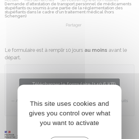
Demande d'attestation de transport personnel de médicaments
stupéfiants ou soumis à une partie de la réglementation des
stupéfiants dans le cadre d'un traitement médical (hors
Schengen)
Partager
Partager sur Facebook
Partager sur X - Twit
Partager sur
Par
Le formulaire est à remplir 10 jours
au moins
avant le
départ.
Télécharger le formulaire (140.6 KB)
Agence nationale de sécurité du médicament et des produits
This site uses cookies and
de santé (ANSM)
gives you control over what
you want to activate