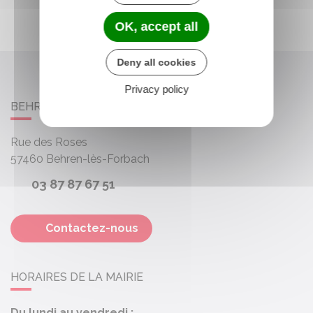
OK, accept all
Deny all cookies
Privacy policy
BEHREN-LÈS-FORBACH
Rue des Roses
57460
Behren-lès-Forbach
03 87 87 67 51
Contactez-nous
HORAIRES DE LA MAIRIE
Du lundi au vendredi :