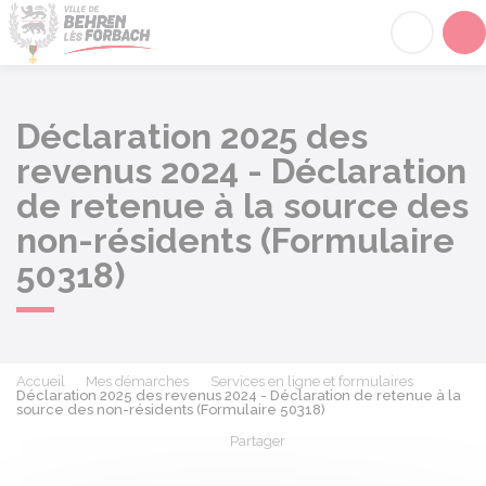
Behren-lès-Forbach
Acc
Déclaration 2025 des
revenus 2024 - Déclaration
de retenue à la source des
non-résidents (Formulaire
50318)
Accueil
Mes démarches
Services en ligne et formulaires
Déclaration 2025 des revenus 2024 - Déclaration de retenue à la
source des non-résidents (Formulaire 50318)
Partager
Partager sur Facebook
Partager sur X - Twit
Partager sur
Par