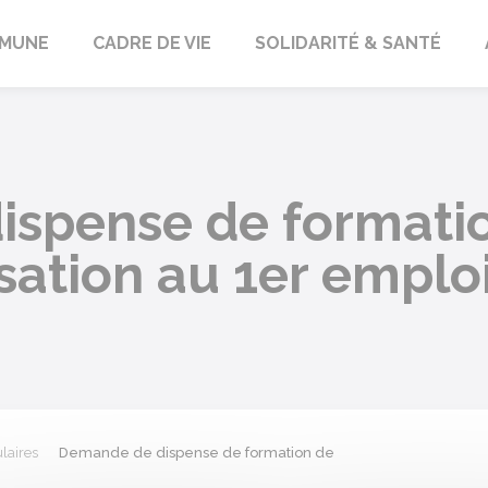
orbach
MUNE
CADRE DE VIE
SOLIDARITÉ & SANTÉ
spense de formati
sation au 1er emplo
laires
Demande de dispense de formation de