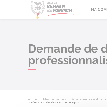
Behren-lès-F
MA COM
Demande de di
professionnali
Accueil
Mes démarches
Services en ligne et formu
professionnalisation au 1er emploi